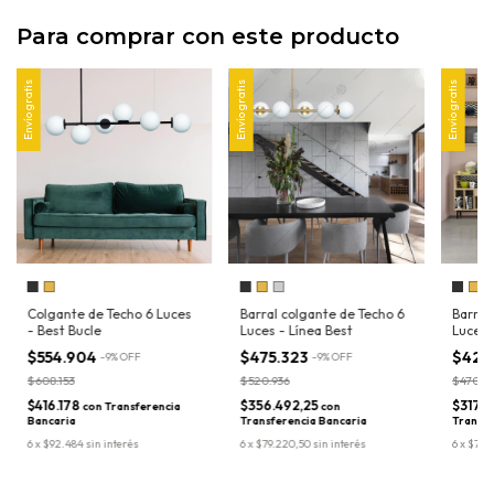
Para comprar con este producto
Envío gratis
Envío gratis
Envío gratis
Colgante de Techo 6 Luces
Barral colgante de Techo 6
Barral
- Best Bucle
Luces - Línea Best
Luces 
$554.904
$475.323
$423
-
9
%
OFF
-
9
%
OFF
$608.153
$520.936
$470.2
$416.178
$356.492,25
$317.
con
Transferencia
con
Bancaria
Transferencia Bancaria
Transfe
6
x
$92.484
sin interés
6
x
$79.220,50
sin interés
6
x
$70.5