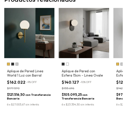
Aplique de Pared Linea
Aplique de Pared con
Apliqu
World 1 Luz con Barral
Esfera 15cm - Linea Ovale
Esfera
$162.022
$140.127
$129
-
9
%
OFF
-
10
%
OFF
$177.570
$155.696
$142.33
$121.516,50
$105.095,25
$97.4
con
Transferencia
con
Bancaria
Transferencia Bancaria
Bancar
6
x
$27.003,67
sin interés
6
x
$23.354,50
sin interés
6
x
$21.