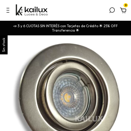
0
📣 3 y 6 CUOTAS SIN INTERÉS con Tarjetas de Crédito 🌟 25% OFF
Transferencia 🌟
Sin stock