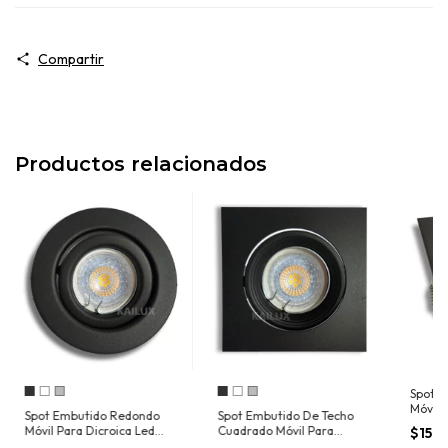
Compartir
Productos relacionados
Spot 
Móvil P
Spot Embutido Redondo
Spot Embutido De Techo
Led G
Móvil Para Dicroica Led
Cuadrado Móvil Para
$15.4
Gu10
Dicroica Led Gu10