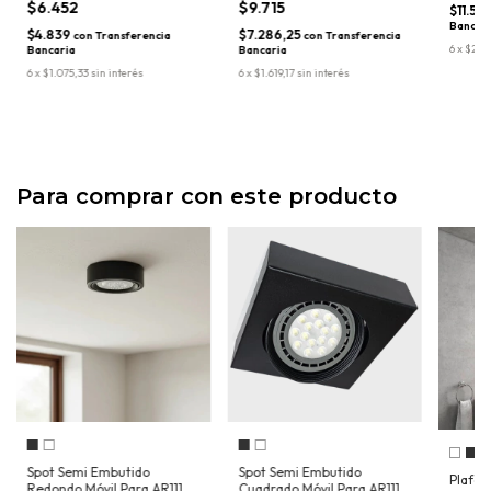
$6.452
$9.715
$11.55
Bancar
$4.839
$7.286,25
con
Transferencia
con
Transferencia
6
x
$2.56
Bancaria
Bancaria
6
x
$1.075,33
sin interés
6
x
$1.619,17
sin interés
Para comprar con este producto
Spot Semi Embutido
Spot Semi Embutido
Plafon
Redondo Móvil Para AR111
Cuadrado Móvil Para AR111