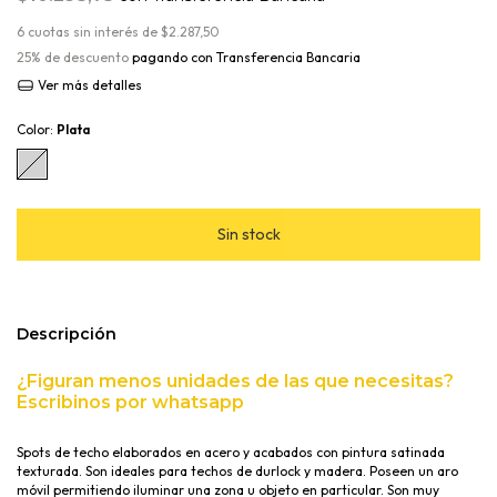
6
cuotas sin interés de
$2.287,50
25% de descuento
pagando con Transferencia Bancaria
Ver más detalles
Color:
Plata
Descripción
¿Figuran menos unidades de las que necesitas?
Escribinos por whatsapp
Spots de techo elaborados en acero y acabados con pintura satinada
texturada. Son ideales para techos de durlock y madera. Poseen un aro
móvil permitiendo iluminar una zona u objeto en particular. Son muy