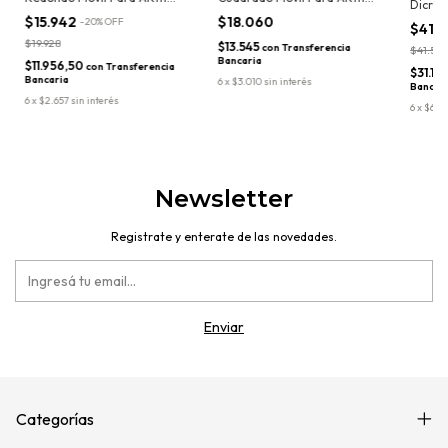
Dicroic
Led Gu10 220v
Led Gu10 220v
Minima
$15.942
$18.060
-
20
%
OFF
$41.
$19.928
$13.545
con
Transferencia
$41.575
Bancaria
$11.956,50
con
Transferencia
$31.18
Bancaria
6
x
$3.010
sin interés
Bancar
6
x
$2.657
sin interés
6
x
$6.92
Newsletter
Registrate y enterate de las novedades.
Categorías